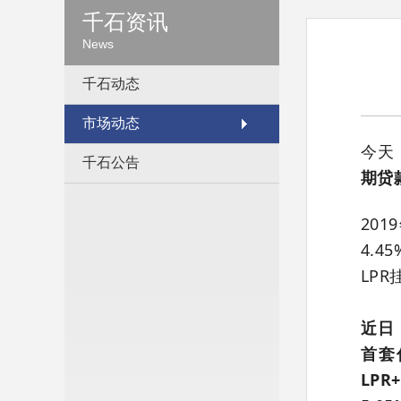
千石资讯
News
千石动态
市场动态
今天
千石公告
期贷
20
4.
LPR
近日
首套
LPR+